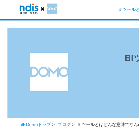
BIツール
B
Domoトップ
>
ブログ
>
BIツールとはどんな意味でな