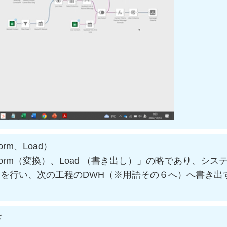
orm、Load）
ansform（変換）、Load （書き出し）」の略であり、シス
を行い、次の工程のDWH（※用語その６へ）へ書き出
ド