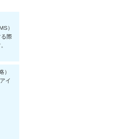
BMS）
する際
す。
の略）
アイ