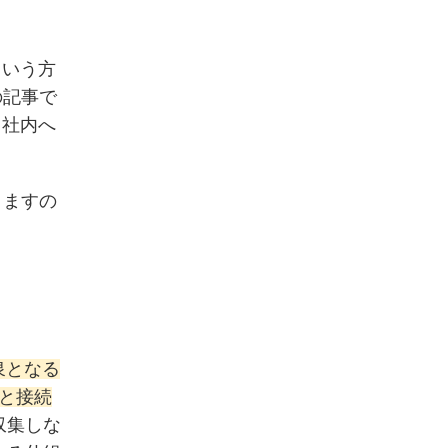
という方
の記事で
自社内へ
きますの
泉となる
スと接続
収集しな