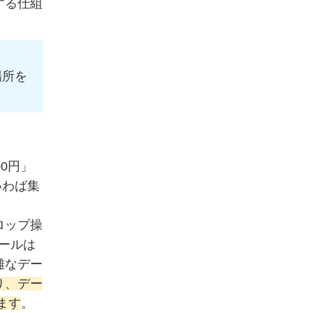
する仕組
場所を
0円」
いわば集
ロップ操
ツールは
雑なデー
り、デー
ます
。