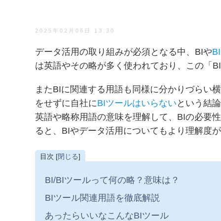
2025年02月06日 13:30
データ活用の取り組みが必須となる中、BIや
B
は英語やその略が多く使われており、この「B
またBIに関連する用語も同様に分かりづらい
をせずに自社に
BIツールはいらない
という結論
英語や略称用語の意味を理解して、BIの必要
ると、BIやデータ活用についてもより理解度
目次 [
閉じる
]
BI/BIツールって何の略？意味は？
BIツール関連用語を徹底解説
あったらいいなこんなBIツール