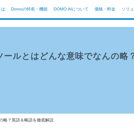
とは
Domoの特長・機能
DOMO.AIについて
価格・料金
ソリュ
Iツールとはどんな意味でなんの略
んの略？英語＆略語を徹底解説