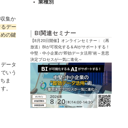
業種別
タ収集か
けるデー
BI関連セミナー
ための鍵
【8月20日開催】オンラインセミナー：（再
放送）BIが可視化する＆AIがサポートする！
中堅・中小企業の“即効データ活用”術～意思
決定プロセスが一気に進化～
。データ
こでいう
持ちま
ます。