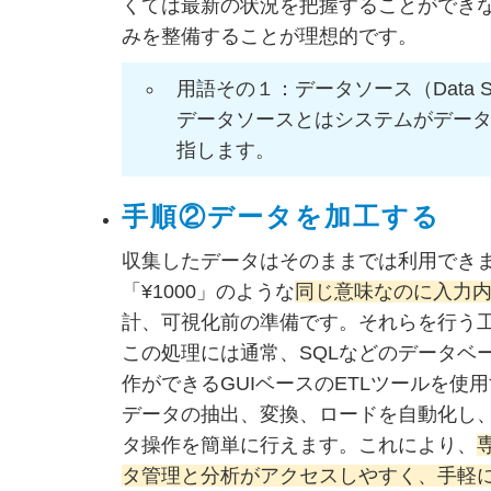
くては最新の状況を把握することができ
みを整備することが理想的
です。
用語その１：データソース（Data So
データソースとはシステムがデー
指します。
手順②データを加工する
収集したデータはそのままでは利用できま
「¥1000」のような
同じ意味なのに入力
計、可視化前の準備です。それらを行う
この処理には通常、SQLなどのデータベ
作ができるGUIベースのETLツールを使
データの抽出、変換、ロードを自動化し
タ操作を簡単に行えます。これにより、
タ管理と分析がアクセスしやすく、手軽に