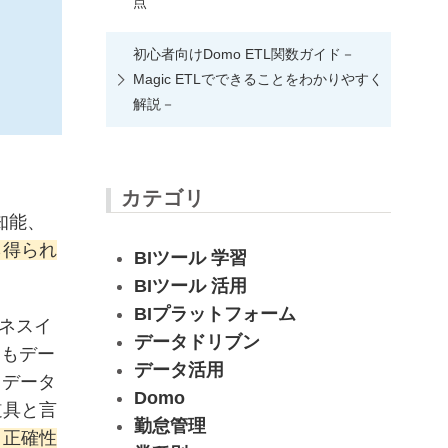
点
初心者向けDomo ETL関数ガイド－
Magic ETLでできることをわかりやすく
解説－
カテゴリ
る知能、
ら得られ
BIツール 学習
BIツール 活用
BIプラットフォーム
ジネスイ
データドリブン
にもデー
データ活用
てデータ
Domo
道具と言
勤怠管理
と正確性