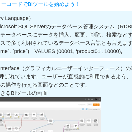
ノーコードでBIツールを始めよう！
y Language）
icrosoft SQL Serverのデータベース管理システム（RD
。データベースにデータを挿入、変更、削除、検索など
ースで多く利用されているデータベース言語とも言えま
e`, `price`) VALUES (00001, 'product01', 10000),
ser Interface（グラフィカルユーザーインターフェース）
と呼ばれています。ユーザーが直感的に利用できるよう、
ムの操作を行える画面などのことです。
きるBIツールの画面