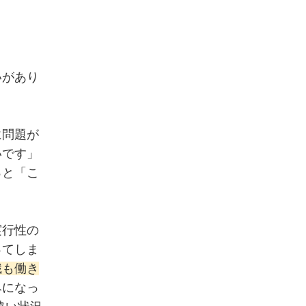
いがあり
に問題が
いです」
っと「こ
実行性の
ってしま
識も働き
みになっ