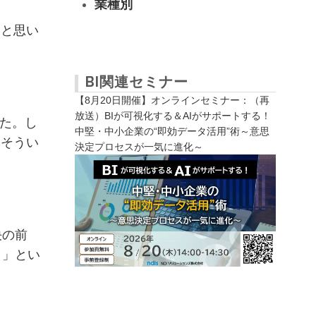
業種別
たと思い
BI関連セミナー
【8月20日開催】オンラインセミナー：（再
放送）BIが可視化する＆AIがサポートする！
した。し
中堅・中小企業の“即効データ活用”術～意思
。そうい
決定プロセスが一気に進化～
決の前
！」とい