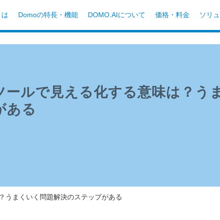
とは
Domoの特長・機能
DOMO.AIについて
価格・料金
ソリュ
Iツールで見える化する意味は？う
がある
は？うまくいく問題解決のステップがある