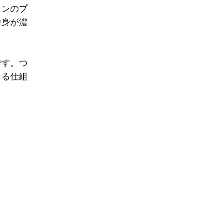
ョンのプ
中身が濃
です。つ
きる仕組