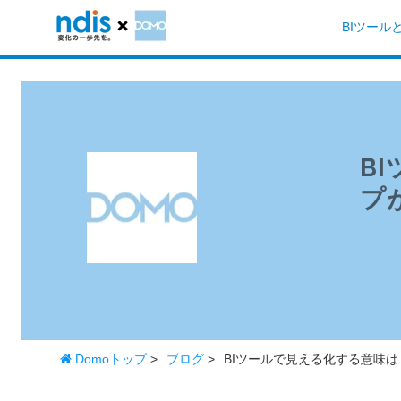
BIツール
B
プ
Domoトップ
>
ブログ
>
BIツールで見える化する意味