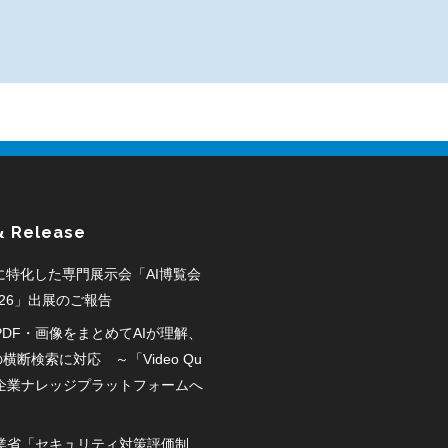
& Release
野に特化した専門展示会「AI博覧会
2026」出展のご報告
PDF・画像をまとめてAIが理解、
横断検索に対応 ～「Video Qu
」が企業ナレッジプラットフォームへ
業省「セキュリティ対策評価制