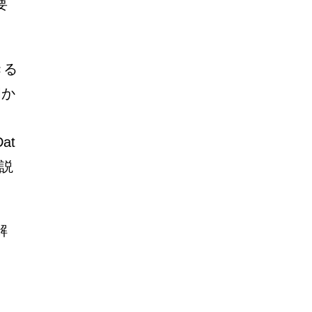
要
きる
明か
at
説
解