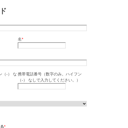
ド
名
*
（-） な
携帯電話番号（数字のみ。ハイフン
（-） なしで入力してください。）
る
*