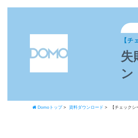
【チ
失
ン
Domoトップ
>
資料ダウンロード
>
【チェックシ