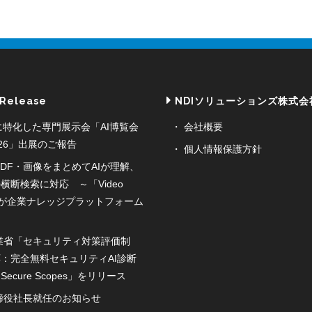
 Release
NDIソリューションズ株式会
に特化した専門展示会「AI博覧会
会社概要
2026」出展のご報告
個人情報保護方針
DF・画像をまとめてAIが理解、
横断検索に対応 ～「Video
or」が企業ナレッジプラットフォーム
業省「セキュリティ対策評価制
：完全無料セキュリティAI診断
ecure Scopes」をリリース
締役社長就任のお知らせ