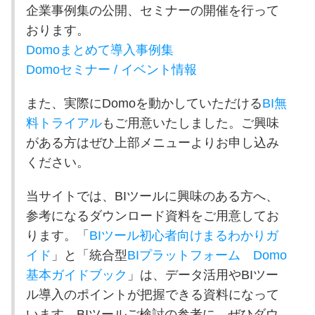
企業事例集の公開、セミナーの開催を行って
おります。
Domoまとめて導入事例集
Domoセミナー / イベント情報
また、実際に
Domo
を動かしていただける
BI無
料トライアル
もご用意いたしました。ご興味
がある方はぜひ上部メニューよりお申し込み
ください。
当サイトでは、
BI
ツールに興味のある方へ、
参考になるダウンロード資料をご用意してお
ります。「
BIツール初心者向けまるわかりガ
イド
」と「統合型
BI
プラットフォーム
Domo
基本ガイドブック
」は、データ活用や
BI
ツー
ル導入のポイントが把握できる資料になって
います。
BI
ツールご検討の参考に、ぜひダウ