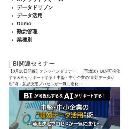
データドリブン
データ活用
Domo
勤怠管理
業種別
BI関連セミナー
【8月20日開催】オンラインセミナー：（再放送）BIが可視化
する＆AIがサポートする！中堅・中小企業の“即効データ活
用”術～意思決定プロセスが一気に進化～