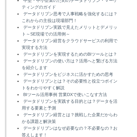
中堅・中小企業のためのデータドリブン・マーケ
ティングのガイド
データドリブン思考で人事戦略を強化するには？
これからの主役は現場部門！
データドリブン実践で見えたメリットとデメリッ
ト～SE現場での活用例～
データドリブン経営をクラウドサービスの利用で
実現する方法
データドリブンを実現するためのBIツールとは？
データドリブンの使い方は？活用へと繋げる方法
を紹介します
データドリブンをビジネスに活かすための思考
データドリブンとは？その必要性と役立つポイン
トをわかりやすく解説
BIツール活用事例 営業DXで使いこなす方法
データドリブンを実践する目的とは？データを活
用する要素と予測
データドリブン経営とは？挑戦した企業だからわ
かる課題と解決策
データドリブンはなぜ必要なの？不必要なの？お
答えします！