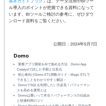
基本ガイドブック
」は、データ活用や
BI
ツー
ル導入のポイントが把握できる資料になって
います。
BI
ツールご検討の参考に、ぜひダウ
ンロード資料をご覧ください。
公開日：2024年5月7日
Domo
業務アプリ開発をAIで進める方法 Domo App
Catalystで試した手順と注意点
初心者向けDomo ETL関数ガイド－Magic ETLで
できることをわかりやすく解説－
DomoでSQLを利用したい方必見！パフォーマン
スを高める運用とは
Domoは重いって本当？パフォーマンスの仕組み
と快適利用のコツ
Domo Workbenchとは？使い方や導入・設定の手