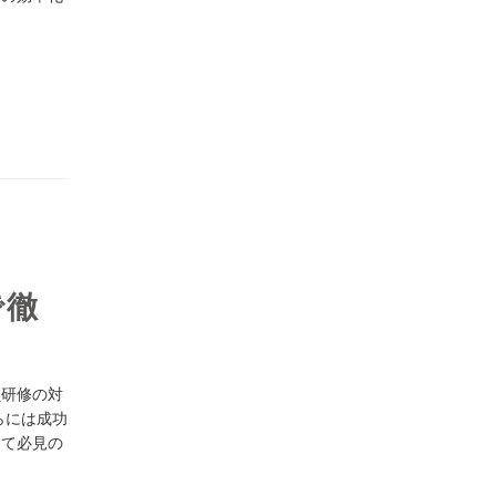
で徹
員研修の対
らには成功
って必見の