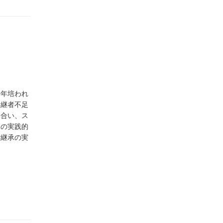
長年培われ
後継者不足
み合い、ス
めの実践的
術継承の実