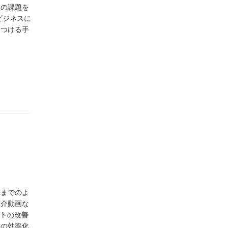
理の課題を
ビジネスに
見つける手
れまでのよ
紹介動画な
プトの改善
動の効率化