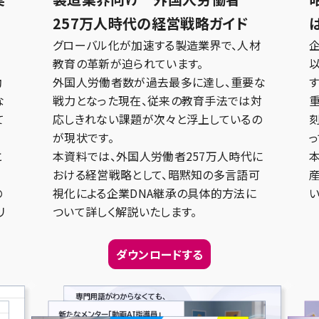
257万人時代の経営戦略ガイド
現
グローバル化が加速する製造業界で、人材
教育の革新が迫られています。
動
外国人労働者数が過去最多に達し、重要な
な
戦力となった現在、従来の教育手法では対
て
応しきれない課題が次々と浮上しているの
が現状です。
っ
と
本資料では、外国人労働者257万人時代に
おける経営戦略として、暗黙知の多言語可
の
視化による企業DNA継承の具体的方法に
リ
ついて詳しく解説いたします。
ダウンロードする