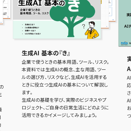
生成AI 基本の『き』
る
企業で使うときの基本用語、ツール、リスク。
本資料では生成AIの概念、主な用語、ツー
ルの選び方、リスクなど、生成AIを活用する
A
、
ときに役立つ生成AIの基本について解説し
の
ます。
さ
生
生成AIの基礎を学び、実際のビジネスやプ
A
ロジェクト、ご自身の日常生活にどのように
最
活用できるかイメージしてみましょう。
日
効