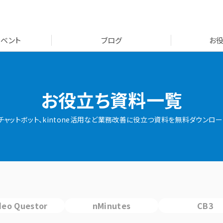
イベント
ブログ
お
お役立ち資料一覧
AIチャットボット、kintone活用など業務改善に役立つ資料を無料ダウンロー
deo Questor
nMinutes
CB3