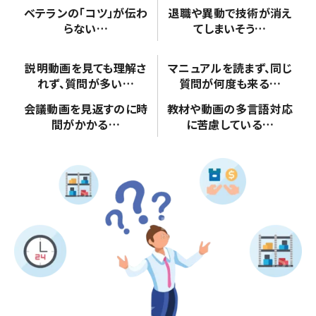
ベテランの「コツ」が
伝わ
退職や異動で
技術が消え
らない…
てしまいそう…
説明動画を見ても理解さ
マニュアルを読まず、
同じ
れず、
質問が多い…
質問が何度も来る…
会議動画を見返すのに
時
教材や動画の
多言語対応
間がかかる…
に苦慮している…