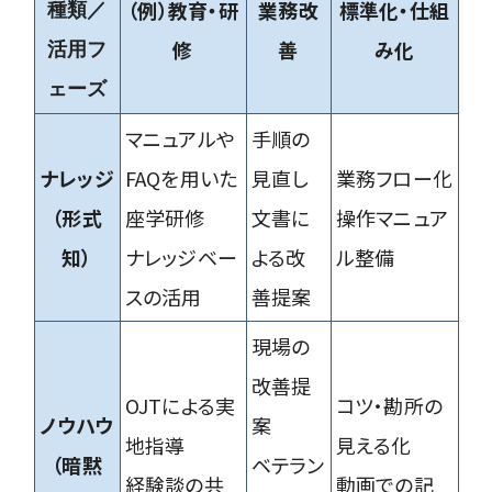
（例）教育・研
業務改
標準化・仕組
種類／
修
善
み化
活用フ
ェーズ
マニュアルや
手順の
ナレッジ
FAQを用いた
見直し
業務フロー化
（形式
座学研修
文書に
操作マニュア
知）
ナレッジベー
よる改
ル整備
スの活用
善提案
現場の
改善提
OJTによる実
コツ・勘所の
ノウハウ
案
地指導
見える化
（暗黙
ベテラン
経験談の共
動画での記