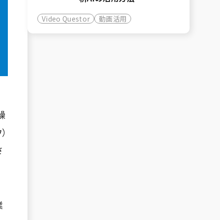
Video Questor
動画活用
繰
）
さ
業