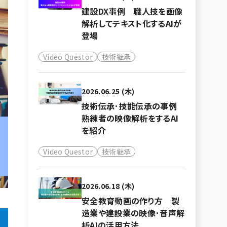
建設DX事例 職人技を画像
解析してテキスト化するAIが
登場
Video Questor
技術継承
2026.06.25 (木)
技術伝承･技能伝承の事例
熟練者の映像解析をするAI
を紹介
Video Questor
技術継承
2026.06.18 (木)
安全教育動画の作り方 製
造業や建設業の映像･音声解
析AIの活用方法