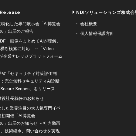
 Release
NDIソリューションズ株式会
に特化した専門展示会「AI博覧会
会社概要
2026」出展のご報告
個人情報保護方針
DF・画像をまとめてAIが理解、
横断検索に対応 ～「Video
or」が企業ナレッジプラットフォーム
業省「セキュリティ対策評価制
：完全無料セキュリティAI診断
ecure Scopes」をリリース
締役社長就任のお知らせ
特化した業界注目の大人気専門イベ
屋初開催「AI博覧会
2026」出展のお知らせ ～社内動画
成、技術継承、問い合わせを実現