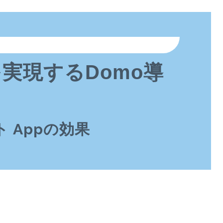
ト
を実現するDomo導
ント Appの効果