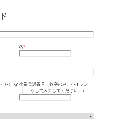
ド
名
*
（-） な
携帯電話番号（数字のみ。ハイフン
（-） なしで入力してください。）