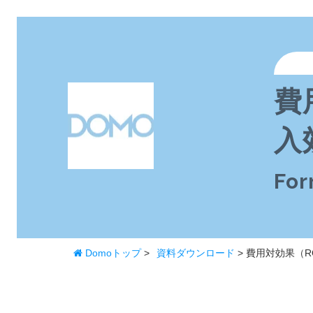
費
入
Fo
Domoトップ
>
資料ダウンロード
> 費用対効果（R