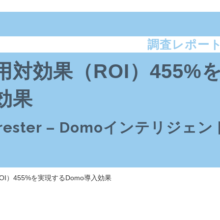
調査レポー
用対効果（ROI）455%
効果
rrester – Domoインテリジェ
OI）455%を実現するDomo導入効果