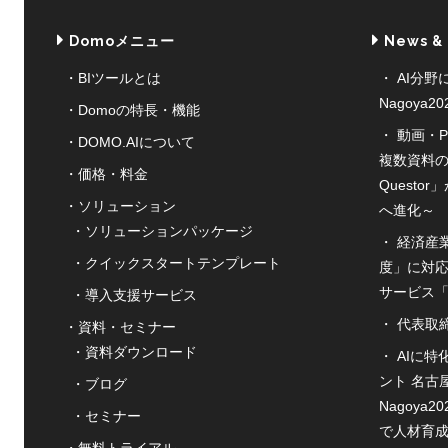
Domoメニュー
News &
BIツールとは
AI分野
Nagoya
Domoの特長・機能
動画・P
DOMO.AIについて
複数資料の
価格・料金
Quest
ソリューション
へ進化～
ソリューションパッケージ
経済産
クイックスタートテンプレート
度」に対応
サービス「S
導入支援サービス
代表取
資料・セミナー
資料ダウンロード
AIに
ント 名古
ブログ
Nagoya
セミナー
で人材育