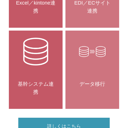
EDI／ECサイト
Excel／kintone連
連携
携
基幹システム連
データ移行
携
詳しくはこちら