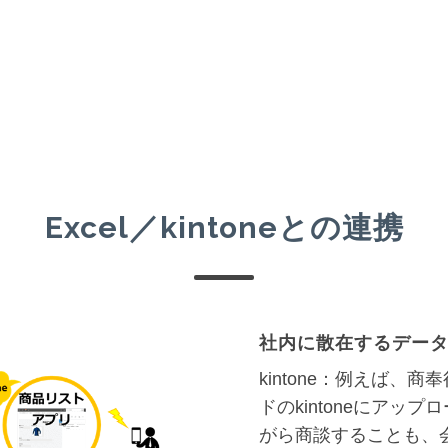
Excel／kintoneとの連携
社内に散在するデー
kintone：例えば
ドのkintoneにア
がら商談することも、