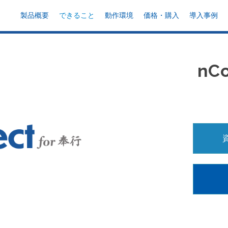
製品概要
できること
動作環境
価格・購入
導入事例
nC