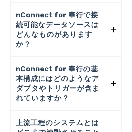
で、Excelブックに入力された注文データ
一般的に「スクリプト」とは簡易的なプ
り、更新・削除されたタイミングで実行
から商奉行の受注伝票データを作成する
ログラムのことを言いますが、nConnect f
する「ファイルトリガー」があります。
nConnect for 奉行で接
ような「データ連携処理」を作成しま
or 奉行ではアダプタやマッパーを組み合
また、nConnect for 奉行以外のシステム
す。
続可能なデータソースは
わせて作成した「データ連携処理」のこ
からデータ連携処理を起動するための
どんなものがあります
とを言います。
「アプリケーショントリガー」もありま
nConnect for 奉行では（奉行シリーズ用
す。
を除いて）36種類のアダプタを用意して
か？
nConnect for 奉行はデータ連携処理に必
います。基本構成に含まれるアダプタは
要な機能をアイコンで表し、それらを配
nConnect for 奉行では7種類のトリガーを
［製品パンフレット］
もしくは、
［価格
［製品概要］
ページの［nConnect for 奉
置してデータ連携の手順を設定するた
用意しています。基本構成に含まれるト
表］
をご覧ください。
行 接続先一覧］をご覧ください。基本
nConnect for 奉行の基
め、高度なプログラミングの知識を必要
リガーは
［製品パンフレット］
もしく
構成に含まれるアダプタは
［製品パンフ
としません。
は、
［価格表］
をご覧ください。
本構成にはどのようなア
※OBC受入形式奉行シリーズでそのまま
レット］
もしくは、
［価格表］
をご覧く
受け入れ可能なデータ形式。レイアウト
ダプタやトリガーが含ま
ださい。
は奉行シリーズで定められています。
れていますか？
基本構成に含まれるアダプタやトリガー
は
［製品パンフレット］
もしくは、
［価
上流工程のシステムとは
格表］
をご覧ください。