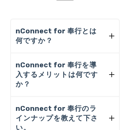
nConnect for 奉行とは
何ですか？
奉行シリーズ専用のEAI（※）ツールで
す。奉行シリーズと企業の内外に存在す
nConnect for 奉行を導
るさまざまな形式のファイルやデータ
入するメリットは何です
ベース、プラットフォームとの間での
か？
データ連携（データの受け渡し）を実現
します。また、強力なデータ編集機能を
併せ持つため、従来、Excelなどを使って
習得が困難な高度なプログラミングの知
人手で行っていたデータ編集作業を自動
識を必要とせず、データ連携処理を作成
nConnect for 奉行のラ
化することもできます。nConnect for 奉
することができます。従来、データ連携
インナップを教えて下さ
行は奉行シリーズとその他のデータソー
処理を開発する場合、例えば、Excelブッ
スとのデータ連携に必要な機能をオール
い。
クに入力されたデータから勘定奉行の仕