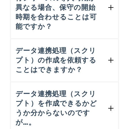
プトの提供は含みません。
異なる場合、保守の開始
ます。
時期を合わせることは可
能ですか？
可能です。その場合、nConnect for 奉行
の保守開始日から奉行シリーズの保守開
データ連携処理（スクリ
始日までの期間に相当する保守費をお支
プト）の作成を依頼する
払いください。例えば、nConnect for 奉
ことはできますか？
行が4月導入（＝4月保守開始）、奉行シ
リーズが7月導入（＝7月保守開始）であ
る場合、3ヶ月分の保守費を追加でお支払
可能です。nConnect for 奉行を購入され
いいただくことで、翌年度以降の保守開
たベンダー様にご相談ください。
データ連携処理（スクリ
始タイミングをあわせることができま
プト）を作成できるかど
す。
うか分からないのです
が…。