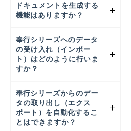
ります。
け入れる。
ドキュメントを生成する
対応③ 上流工程のシステムでは取り
機能はありますか？
※OBC受入形式
消しフラグを設定し、nConnect for 奉
奉行シリーズでそのまま受け入れ可能な
行で取り消しデータを作成、奉行シ
nConnect for 奉行には仕様書を出力する
データ形式。レイアウトは奉行シリーズ
リーズに受け入れる。
機能があります。データ連携の流れを定
で定められています。
奉行シリーズへのデータ
義したスクリプトの詳細や、アダプタの
の受け入れ（インポー
設定内容、マッピングの設定内容など全
ト）はどのように行いま
ての設定内容が出力されます。
すか？
nConnect for 奉行は奉行シリーズでその
まま受け入れ（インポート）可能なOBC
奉行シリーズからのデー
受入形式データを作成することができま
タの取り出し（エクス
す。奉行シリーズへのデータの書き込み
ポート）を自動化するこ
は、作成したOBC受入形式データを奉行
シリーズの汎用データ受入機能を使って
とはできますか？
インポートすることで実現します。