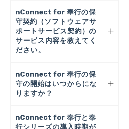
コールドスタンバイ（スタンバイ中、nCo
nnect for 奉行は停止している）であれば
nConnect for 奉行の保
ライセンスは不要です。
守契約（ソフトウェアサ
ポートサービス契約）の
サービス内容を教えてく
ださい。
以下の通りです。
nConnect for 奉行の保
電子メールによる質疑応答
守の開始はいつからにな
電子メールによる情報提供
りますか？
アップデート版の提供
導入した日からとなります。
※電子メール以外のサポート（例えば、
nConnect for 奉行と奉
オンサイトサポート、コンサルティン
※原則は上記のとおりですが、実際には
グ、トレーニング等）とサンプルスクリ
行シリーズの導入時期が
導入した日の翌月1日を保守の開始日とし