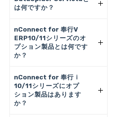
想定しています。
用的なEAIツールですが、nConnect for 奉
※OBC受入形式奉行シリーズでそのま
は何ですか？
行は奉行シリーズ専用となっており、以
ま受け入れ可能なデータ形式。レイア
下の用途でのみ利用いただくことができ
ウトは奉行シリーズで定められていま
株式会社セゾン情報システムズが開発す
ます。
す。
るEAIツールです。nConnect for 奉行シ
nConnect for 奉行V
リーズとは異なり、データ連携全般にお
◆nConnect for 奉行の用途
ERP10/11シリーズのオ
使いいただくことができる製品です。導
プション製品とは何です
入実績は4500社以上となっております。
奉行シリーズで受け入れるためのデー
詳しくは株式会社セゾン情報システムズ
タの準備
か？
の製品サイトをご覧ください。
奉行シリーズから取り出したデータの
加工と他のデータソースへの書き込み
nConnect for 奉行V ERP10/11シリーズは
DataSpider Serivista 製品サイト
奉行シリーズとの連携に必要な機能を絞
nConnect for 奉行ｉ
り込んだパッケージになっています。オ
10/11シリーズにオプ
上記以外の用途でお使いの場合は、DataS
プションのアダプタを追加することでク
pider ServistaとDataSpider Servistaのオ
ション製品はあります
ラウドやBIツール、EDIやECサイトとの
プション製品：DataSpider Servista Adapt
データ連携処理を作成できるようになり
か？
er for 奉行V ERPをご利用ください。な
ます。また、オプションのトリガーを追
お、DataSpider Servista Adapter for 奉行
加することで、スクリプトを実行するタ
nConnect for 奉行ｉ10/11シリーズにオプ