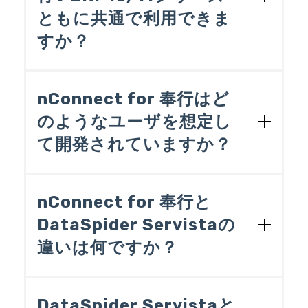
⇒ファイルの数やデータの件数によら
2)商奉行ｉ11／蔵奉行ｉ11
企業内で使われている複数の異なる種類
ともに共通で利用できま
- kintone Connect -
◆nConnect for 奉行の用途
ず、ミスのないデータ変換を実現。処
のコンピュータシステム（以下、異種シ
3)商奉行V ERP10／蔵奉行V ERP10
3) nConnect for 奉行ｉ10/11［標準版］
すか？
ステム）同士を連携させ、データやプロ
理の効率を向上。
4)商奉行V ERP11／蔵奉行V ERP11
- Excel Connect -
奉行シリーズで受け入れるためのデー
セス（処理の手続き）を統合すること。
商奉行の得意先データをサイボウズkint
4) nConnect for 奉行ｉ10/11［ライトエ
nConnect for 奉行は奉行ｉ10/11シリーズ
タの準備
通常、異種システムはデータを入出力す
oneのアプリに書き込み
用の製品、奉行V ERP10/11シリーズ用の
ディション］ - CSV Connect -
nConnect for 奉行はど
るインターフェイスが異なるため、それ
奉行シリーズから取り出したデータの
⇒モバイル端末からのデータ参照を実
製品をそれぞれ用意しております。各製
5) nConnect for 奉行ｉ10/11［ライトエ
らを連携する際にはお互いデータの受け
加工と他のデータソースへの書き込み
のようなユーザを想定し
現
品の詳細な製品構成は
［製品パンフレッ
渡しができるようにインターフェイスや
ディション］ - kintone Connect -
て開発されていますか？
ト］
の裏表紙をご覧ください。
サイボウズkintoneの注文アプリから
データ変換プログラムを個別に開発する
6) nConnect for 奉行ｉ10/11［ライトエ
データを読み取り、OBC受入形式の仕
上記以外の用途でお使いの場合は、DataS
必要がある。
ディション］ - Excel Connect -
OEM元の製品であるDataSpider Servista
pider ServistaとDataSpider Servistaのオ
訳伝票データを作成
EAIツールは異種システム間でデータの受
は「IT系の会社に入社して2年目の文系出
nConnect for 奉行と
プション製品：DataSpider Servista Adapt
け渡しをするためのソフトウェアで、主
⇒モバイル端末からのデータ入力を実
身社員が操作できること」を想定して開
er for 奉行V ERPをご利用ください。な
要なファイル形式やデータベース、プ
現
DataSpider Servistaの
発されいます。nConnect for 奉行として
お、DataSpider Servista Adapter for 奉行
ラットフォームのインターフェイス（主
自社開発の基幹システムのデータベー
違いは何ですか？
は、奉行シリーズの汎用データ受入機能
V ERPを追加購入される場合は、必ず、D
にデータを読み書きする機能）を備えて
スから売上データを読み取り、OBC受
や汎用データ作成機能、帳票出力時のCS
ataSpider Servistaを購入されたベンダー
おり、それらを組み合わせことで異種シ
入形式の仕訳伝票データを作成
V転送機能などを利用されている方、もし
nConnect for 奉行はDataSpider Servistaの
様にご相談ください。
ステム間でのデータの受け渡しを実現し
くは利用することを検討されている方を
⇒数千件にのぼるデータ連携を実現。
OEM製品です。DataSpider Servistaは汎
DataSpider Servistaと
ている。