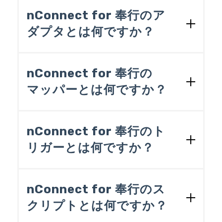
イミングを増やすことができます。
V ERPを追加購入される場合は、必ず、D
ション製品はございません。
nConnect for 奉行のア
ataSpider Servistaを購入されたベンダー
オプション製品のラインナップは
［価格
様にご相談ください。。
ダプタとは何ですか？
表］
をご覧ください。また、オプション
製品の詳細な仕様等については
［各種製
データを読み書きする際に使用する部品
品のお問い合わせ］
ページからお問い合
のことです。nConnect for 奉行の画面で
nConnect for 奉行の
わせください。
はアイコンで表現されており、いくつか
マッパーとは何ですか？
の項目を設定するだけで、そのデータを
読み書きすることができるようになりま
データを受け渡しする際の日時や数値の
す。
演算、文字の加工、コード変換などを定
nConnect for 奉行のト
義するツールのことです。データの演算
例えば、「Excelアダプタ」を使えば、Ex
リガーとは何ですか？
や抽出、加工に使用するロジック（関
celブックのファイル名と読み取るシー
数）アイコンにより、ノンプログラミン
ト、読み取る範囲を選択するだけでデー
アダプタやマッパーを組み合わせて作成
グでのデータ編集を可能にしています。
タを読み取ることができます。また、奉
したデータ連携処理を自動実行するため
ロジックアイコンを単体もしくは、組み
nConnect for 奉行のス
行シリーズ用のアダプタを使えばOBC受
の仕組みです。決められた日時や一定時
合わせて利用することで、強力なデータ
入形式（※）のデータを書き出すことが
クリプトとは何ですか？
間間隔で実行する「スケジュールトリ
編集を可能にします。
できます。これらを組み合わせること
ガー」や、所定のファイルが作成された