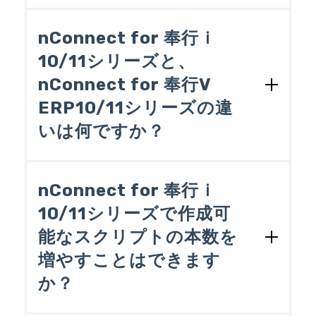
nConnect for 奉行のリアルタイムデータ
※OBC受入形式
読み取り機能を使う場合は、トリガー機
nConnect for 奉行ｉ
奉行シリーズでそのまま受け入れ可能な
能を使用することで可能です。
データ形式。レイアウトは奉行シリーズ
10/11シリーズと、
で定められています。
nConnect for 奉行V
ERP10/11シリーズの違
いは何ですか？
下記をご覧ください。
nConnect for 奉行ｉ
10/11シリーズで作成可
能なスクリプトの本数を
増やすことはできます
か？