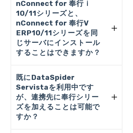
nConnect for 奉行ｉ
上記以外の用途でお使いの場合は、DataS
pider ServistaとDataSpider Servistaのオ
10/11シリーズと、
プション製品：DataSpider Servista Adapt
nConnect for 奉行V
er for 奉行V ERPをご利用ください。な
ERP10/11シリーズを同
お、DataSpider Servista Adapter for 奉行
V ERPを追加購入される場合は、必ず、D
じサーバにインストール
ataSpider Servistaを購入されたベンダー
することはできますか？
様にご相談ください。
サポート対象外です。
既にDataSpider
Servistaを利用中です
が、連携先に奉行シリー
ズを加えることは可能で
すか？
DataSpider Servistaのオプション製品：D