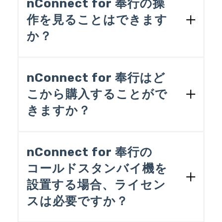
nConnect for 奉行の操
の場合は、任意のコンピュータにイン
にnConnect for 奉行を操作し、奉行シ
作を見ることはできます
ストールすることができます。いずれ
リーズにデータを受け入れる際の手順
か？
の場合も、nConnect for 奉行のトリ
や、奉行シリーズからデータを取り出す
際の手順を体験いただけます。
ガー機能を使ってデータ連携処理を自
ハンズオンセミナーをご受講いただけま
［導入相談］
ページより、デモをお申し
動的に実行する場合は実行する時点で
したらnConnect for 奉行を体験できるク
込みください。
nConnect for 奉行はど
コンピュータが起動している必要があ
ラウド環境を無償で提供しています。体
ります。
こから購入することがで
験版はインストールやセットアップを行
nConnect for 奉行 開発用クライアント
うことなくご利用いただくことができま
きますか？
データ連携処理を作成するコンピュー
す。詳しくは
［ハンズオン］
ページをご
覧ください。
タにインストールします。サーバ機能
奉行シリーズを導入済みのお客様は、奉
と同じコンピュータにインストールす
行シリーズを購入されたベンダー様もし
nConnect for 奉行の
ることもできます。
くは、オービックビジネスコンサルタン
コールドスタンバイ機を
ト様にご相談ください。奉行シリーズと
設置する場合、ライセン
ともに導入を検討中のお客様は弊社NDIソ
リューションズまでご連絡ください。
スは必要ですか？