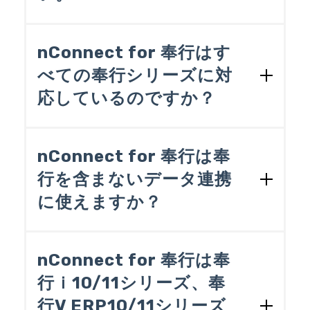
インワンで提供します。
訳伝票データを作成する場合、①Excel
ブックに入力されたデータを読み取るプ
2017年4月現在、以下のラインナップがご
◆主な機能
ログラムを作成するための知識、②勘定
ざいます。各ラインナップの詳細な製品
nConnect for 奉行はす
奉行シリーズでそのまま受け入れ（イ
奉行でそのまま受け入れ（インポート）
構成は［製品パンフレット］の裏表紙を
べての奉行シリーズに対
ンポート）可能なOBC受入形式データ
可能なOBC受入形式データを作成する知
ご覧ください。
識、そして、③それらの間でデータを編
応しているのですか？
の作成
集するための知識が必要になっていまし
奉行V ERP10/11シリーズ向け
奉行シリーズのデータの読み出し
た。nConnect for 奉行はそれら全てをア
1) nConnect for 奉行V ERP10/11 - CSV
CSVファイルやExcelブック、サイボウ
2023年4月現在、以下の奉行シリーズに対
イコンを配置して設定するため、高度な
応しています。
Connect -
nConnect for 奉行は奉
ズkintone、各種データベースなど多種
プログラミングの知識を必要としませ
2) nConnect for 奉行V ERP10/11 - DB
多様なデータソースの読み書き
ん。
行を含まないデータ連携
会計
Connect -
強力なデータ編集機能
に使えますか？
1)勘定奉行ｉ10
◆使用例
3) nConnect for 奉行V ERP10/11 - Valu
作成したデータ連携処理を自動実行す
2)勘定奉行ｉ11
e Pack -
る機能
奉行を含まないデータ連携にご利用いた
取引先から送られてきた注文データ（C
3)勘定奉行V ERP10
奉行ｉ10/11シリーズ向け
奉行V ERP10/11シリーズの自動実行管
だくことはできません。nConnect for 奉
nConnect for 奉行は奉
SVファイルやExcelブック）からOBC
4)勘定奉行V ERP11
1) nConnect for 奉行ｉ10/11［標準版］
理オプションとの連動
行は奉行シリーズ専用となっており、以
行ｉ10/11シリーズ、奉
受入形式（※）の受注伝票データを作
販売
下の用途でのみ利用いただくことができ
- CSV Connect -
成
1)商奉行ｉ10／蔵奉行ｉ10
行V ERP10/11シリーズ
※EAI(Enterprise Application Integration)
ます。
2) nConnect for 奉行ｉ10/11［標準版］