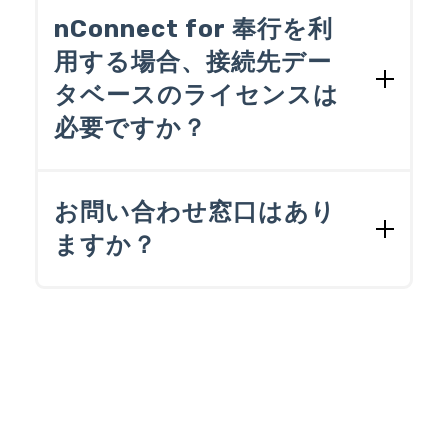
ataSpider Servista Adapter for 奉行V ERP
nConnect for 奉行を利
をご利用ください。なお、購入に際して
用する場合、接続先デー
は、必ずDataSpider Servistaを購入された
タベースのライセンスは
ベンダー様にご相談ください。
必要ですか？
必要です。
お問い合わせ窓口はあり
奉行シリーズが使用するデータベース
ますか？
について
nConnect for 奉行でアクセスする奉行
ございます。
シリーズのデータベースには、SQLSer
verのフルユースライセンスが必要で
製品購入前のお問い合わせ
す。単体で購入されたSQLServerをご
［お問い合わせはこちら］
ページから
用意いただくか、フルユースライセン
お問い合わせください。
スのSQLServerがバンドルされている
評価版のインストール時やご利用中、