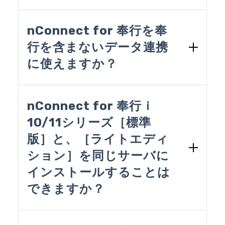
まずはハンズオンセミナーのご受講をご
検討ください。ハンズオンセミナーで
nConnect for 奉行を奉
は、実際にnConnect for 奉行を操作し、
行を含まないデータ連携
奉行シリーズにデータを受け入れる際の
に使えますか？
手順や、奉行シリーズからデータを取り
出す際の手順を体験いただけます。
ハンズオンセミナーをご受講いただけま
nConnect for 奉行は奉行シリーズ専用と
したらnConnect for 奉行を体験できるク
なっており、以下の用途でのみ利用する
nConnect for 奉行ｉ
ラウド環境を無償で提供しています。体
ことができます。
10/11シリーズ［標準
験版はインストールやセットアップを行
うことなくご利用いただくことができま
版］と、［ライトエディ
◆nConnect for 奉行の用途
す。詳しくは［ハンズオン］ページをご
ション］を同じサーバに
覧ください。
奉行シリーズで受け入れるためのデー
インストールすることは
タの準備
できますか？
奉行シリーズから取り出したデータの
加工と他のデータソースへの書き込み
サポート対象外です。