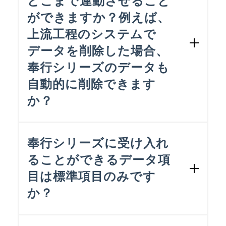
どこまで連動させること
ができますか？例えば、
上流工程のシステムで
データを削除した場合、
奉行シリーズのデータも
自動的に削除できます
か？
上流工程のシステムでデータを削除した
場合は、以下の３つの対応が考えられま
奉行シリーズに受け入れ
す。
ることができるデータ項
目は標準項目のみです
対応① 奉行シリーズの機能を使っ
て、該当のデータを削除する。
か？
対応② 上流工程のシステムで取り消
しデータを作成し、奉行シリーズに受
OBC受入形式で定義された項目のみとな