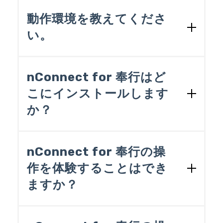
nConnect for 奉行ｉ10/11シリーズ製品を
複数本購入いただくことで、作成可能な
動作環境を教えてくださ
スクリプトの本数を増やすことができま
い。
す。ただし、2本目は1本目とは異なる奉
行製品用のものを購入いただく必要があ
製品ホームページの
［動作環境］
ページ
ります。例えば、nConnect for 奉行ｉ10
をご覧ください。
［標準版］の商蔵奉行用を1本目に購入し
nConnect for 奉行はど
た場合、2本目は勘定奉行用を購入し、同
こにインストールします
じサーバにインストールすることで、30
か？
本のスクリプトを作成することができる
ようになります。
以下の通りです。
nConnect for 奉行の操
nConnect for 奉行 サーバ機能奉行V ER
作を体験することはでき
P10/11シリーズの自動実行管理オプ
ますか？
ションと連動させる場合は、奉行V ER
P10/11シリーズと同じサーバにインス
ハンズオンセミナーのご受講をご検討く
トールする必要があります。それ以外
ださい。ハンズオンセミナーでは、実際