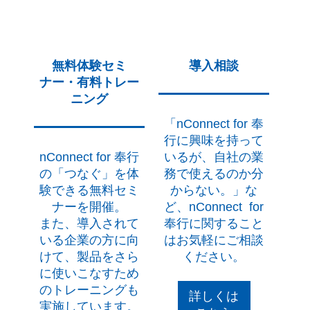
奉行シリーズをご利用いただく必要が
体験版をご利用中のお問い合わせ
あります。なお、奉行シリーズのデー
［導入相談］
ページからお問い合わせ
タベースとして利用するSQLServerの
ください
ライセンスをCALで購入されている場
製品購入後のお問い合わせ ソフト
無料体験セミ
導入相談
合は、CALをひとつ消化します。
ナー・有料トレー
ウェアサービス締結時にご案内する
ニング
奉行シリーズ以外のシステムが利用す
メールアドレス宛にお問い合わせくだ
るデータベースについて
さい。
「
nConnect
for 奉
奉行シリーズ以外で利用しているデー
行に興味を持って
nConnect for 奉行
いるが、自社の業
タベースについても、該当製品のライ
の「つなぐ」を体
務で使えるのか分
センスが必要になります。例えば、Ora
験できる無料セミ
からない。」な
cleのデータを奉行シリーズに連携させ
ナーを開催。
ど、
nConnect
for
る場合は、Oracleのデータベースへの
また、導入されて
奉行に関すること
アクセスに必要なライセンスをご用意
いる企業の方に向
はお気軽にご相談
ください。
けて、製品をさら
ください。
に使いこなすため
のトレーニングも
詳しくは
実施しています。