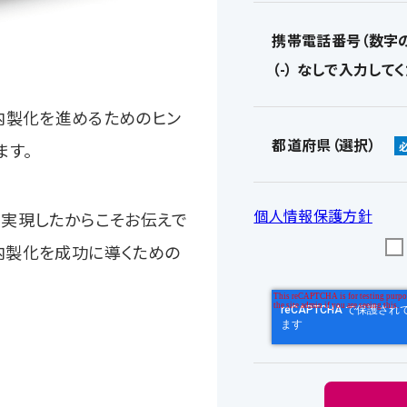
携帯電話番号（数字
（-） なしで入力してく
や、内製化を進めるためのヒン
都道府県（選択）
ます。
個人情報保護方針
を実現した
からこそお伝えで
と内製化を成功に導くための