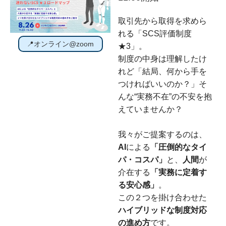
取引先から取得を求めら
れる「SCS評価制度
📍オンライン@zoom
★3」。
制度の中身は理解したけ
れど
「結局、何から手を
つければいいのか？」そ
んな“実務不在”の不安を抱
えていませんか？
我々がご提案するのは、
AI
による
「圧倒的なタイ
パ・コスパ」
と、
人間
が
介在する
「実務に定着す
る安心感」
。
この２つを掛け合わせた
ハイブリッドな制度対応
の進め方
です。