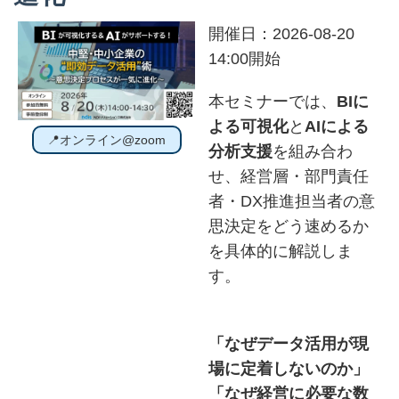
開催日：2026-08-20
14:00開始
本セミナーでは、
BIに
よる可視化
と
AIによる
📍オンライン@zoom
分析支援
を組み合わ
せ、経営層・部門責任
者・DX推進担当者の意
思決定をどう速めるか
を具体的に解説しま
す。
「なぜデータ活用が現
場に定着しないのか」
「なぜ経営に必要な数