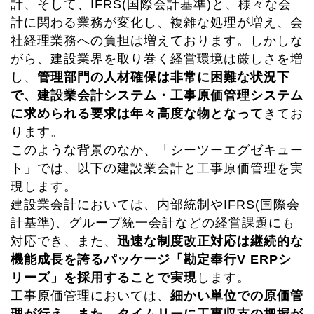
計、そして、IFRS(国際会計基準)と、様々な会
計に関わる業務が変化し、複雑な処理が増え、会
社経理業務への負担は増えております。しかしな
がら、建設業界を取り巻く経営環境は厳しさを増
し、
管理部門の人材確保は非常に困難な状況下
で、建設業会計システム・工事原価管理システム
に求められる要求は年々高度な物となって
きてお
ります。
このような背景のなか、「シーツーエグゼキュー
ト」では、以下の建設業会計と工事原価管理を実
現します。
建設業会計においては、内部統制やIFRS(国際会
計基準)、グループ統一会計などの経営課題にも
対応でき、また、
迅速な制度改正対応は継続的な
機能成長を誇るパッケージ「勘定奉行V ERPシ
リーズ」を採用することで実現
します。
工事原価管理においては、
細かい単位での原価管
理が行え、また、タイムリーに工事収支の把握が