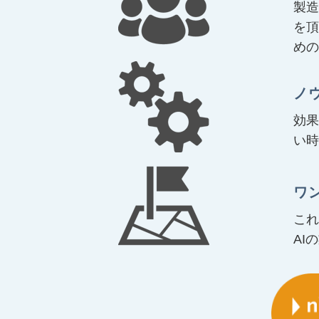
製造
を頂
めの
ノ
効果
い時
ワ
これ
AI