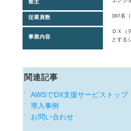
エクシ
株主
397名（
従業員数
ＤＸ（
事業内容
とする
関連記事
AWSでDX支援サービストップ
導入事例
お問い合わせ