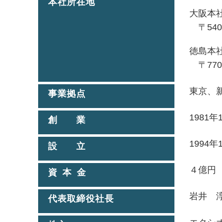
本社所在地
大阪本
〒540-
徳島本
〒770-
東京、
事業拠点
1981年
創 業
1994年
設 立
４億円
資 本 金
岩井 
代表取締役社長