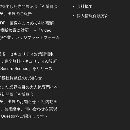
に特化した専門展示会「AI博覧会
会社概要
2026」出展のご報告
個人情報保護方針
DF・画像をまとめてAIが理解、
横断検索に対応 ～「Video
or」が企業ナレッジプラットフォーム
業省「セキュリティ対策評価制
：完全無料セキュリティAI診断
ecure Scopes」をリリース
締役社長就任のお知らせ
特化した業界注目の大人気専門イベ
屋初開催「AI博覧会
2026」出展のお知らせ ～社内動画
成、技術継承、問い合わせを実現
o Questorをご紹介します～