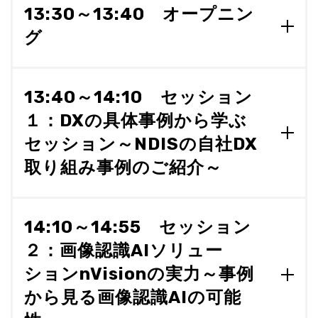
13:30～13:40 オープニン
グ
会場案内、事務連絡（アンケート）、注意事項、
（飲み物準備など）など
13:40～14:10 セッション
１：DXの具体事例から学ぶ
セッション～NDISの自社DX
取り組み事例のご紹介～
NDISは、複数のクラウドサービスを組み合わせて効
果的なDX推進を行い、お客様には自社が率先して体
14:10～14:55 セッション
験したソリューションを提供しています。また、自
２：画像認識AIソリュー
社内で実践したツールや方法論を通じて、お客様へ
の提案と実践をシンクロさせ、信頼性の高いDXパー
ションnVisionの実力～事例
トナーとなっています。
から見る画像認識AIの可能
本セッションでは、業務見える化や標準化・効率