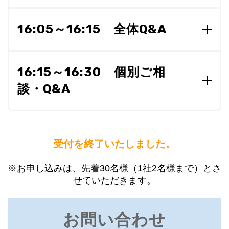
hatGPT利用時のリスクに対する対策についても共有
し、安心して活用する方法について説明します。
16:05～16:15 全体Q&A
さらに、ChatGPTをビジネスに取り入れる際のス
テップと、企業内データを活用した企業内GPTの実
現に向けたNDISのサポートなどについても触れま
16:15～16:30 個別ご相
す。未来のAI活用を拓くための大切な一歩を共に進
談・Q&A
めましょう。
＜講師＞
ソリューション戦略本部 第１ソリューショ
※ご希望されるお客様と個別にお話しする時間を設
ン戦略部 部長 増田 浩和
けさせて頂きます。
受付を終了いたしました。
※お申し込みは、先着30名様（1社2名様まで）とさ
せていただきます。
お問い合わせ