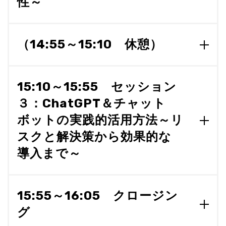
性～
化・自動化などの具体的なDX取り組み事例を紹介
し、DXの終わりのない道を進んでいく重要性を共有
NDISの画像認識AIソリューションnVisionの力をご紹
いたします。NDISのDX事例をご理解いただき、皆
介します。このセッションではnVisionの機能や特
様のビジネスの進化にお役立てください。
（14:55～15:10 休憩）
長、そして画像認識AIがもたらす未来の可能性に焦
点を当てて解説します。さらに、NDISやお客様にお
＜講師＞取締役執行役員 第２営業本部長 兼 ＢＰＡ推
ける実際の活用事例を通じて、危険エリア侵入警告
進部担当 牧 周作
やフルハーネス装着チェック、ARグラスを駆使した
15:10～15:55 セッション
読取り・物体検出など、幅広いシーンでの適用例を
３：ChatGPT＆チャット
ご紹介いたします。AIを活用した未来への一歩を踏
み出すための情報を、ぜひこのセッションでご体験
ボットの実践的活用方法～リ
ください。
スクと解決策から効果的な
＜講師＞
ソリューション戦略本部 第１ソリューショ
導入まで～
ン戦略部 坂元 正博
今話題のChatGPTやチャットボットの活用にフォー
カスを当てたセッションをお届けいたします。Chat
15:55～16:05 クロージン
GPTやチャットボットの概要を解説し、NDISにおけ
グ
る業務別の活用事例を紹介。その中で、ChatGPTの
革新的な可能性と効果について探求します。また、C