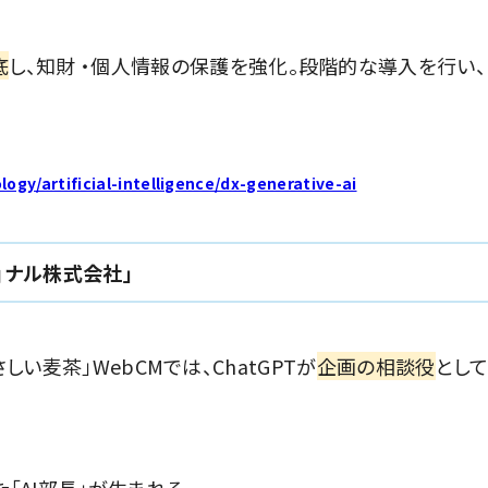
底
し、知財 ・個人情報の保護を強化。段階的な導入を行い、
ogy/artificial-intelligence/dx-generative-ai
ョナル株式会社」
やさしい麦茶」WebCMでは、ChatGPTが
企画の相談役
とし